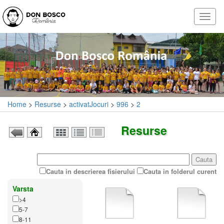
Home
>
Resurse
>
activatJocuri
>
996
>
2
Resurse
Cauta
Cauta in descrierea fisierului
Cauta in folderul curent
Varsta
>4
5-7
8-11