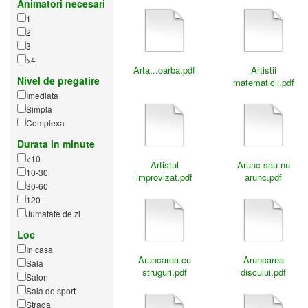
Animatori necesari
1
2
3
>4
Arta...oarba.pdf
Artistii
Nivel de pregatire
matematicii.pdf
Imediata
Simpla
Complexa
Durata in minute
<10
Artistul
Arunc sau nu
10-30
improvizat.pdf
arunc.pdf
30-60
120
Jumatate de zi
Loc
In casa
Aruncarea cu
Aruncarea
Sala
struguri.pdf
discului.pdf
Salon
Sala de sport
Strada