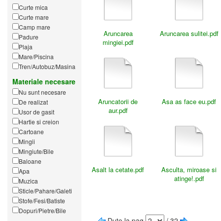
Curte mica
Curte mare
Camp mare
Aruncarea
Aruncarea sulitei.pdf
Padure
mingiei.pdf
Plaja
Mare/Piscina
Tren/Autobuz/Masina
Materiale necesare
Nu sunt necesare
Aruncatorii de
Asa as face eu.pdf
De realizat
aur.pdf
Usor de gasit
Hartie si creion
Cartoane
Mingii
Mingiute/Bile
Baloane
Asalt la cetate.pdf
Asculta, miroase si
Apa
atinge!.pdf
Muzica
Sticle/Pahare/Galeti
Stofe/Fesi/Batiste
Dopuri/Pietre/Bile
Dute la pag
/ 32