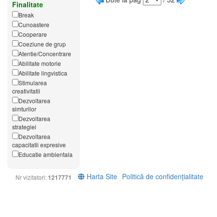
Finalitate
Break
Cunoastere
Cooperare
Coeziune de grup
Atentie/Concentrare
Abilitate motorie
Abilitate lingvistica
Stimularea
creativitatii
Dezvoltarea
simturilor
Dezvoltarea
strategiei
Dezvoltarea
capacitatii expresive
Educatie ambientala
Harta Site
Politică de confidențialitate
Nr vizitatori:
1217771