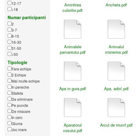
12-17
Amintirea
Ancheta.pdf
>18
culorilor.pdf
Numar participanti
2
3-7
8-15
16-30
Animalele
Animalul
31-50
pamantului.pdf
misterios.pdf
>50
Tipologie
Fara echipe
2 Echipe
Mai multe echipe
In pereche
Apa in gura.pdf
Apa, adio!.pdf
Stafeta
De eliminare
Pe puncte
De miscare
In cerc
Gluma
Aparatorul
Arcul de triumf.pdf
Joc mare
cosului.pdf