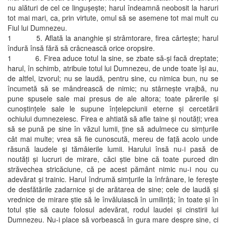
nu alături de cel ce linguşeşte; harul îndeamnă neobosit la haruri
tot mai mari, ca, prin virtute, omul să se asemene tot mai mult cu
Fiul lui Dumnezeu.
1 5. Aflată la ananghie şi strâmtorare, firea cârteşte; harul
îndură însă fără să crâcnească orice oropsire.
1 6. Firea aduce totul la sine, se zbate să-şi facă dreptate;
harul, în schimb, atribuie totul lui Dumnezeu, de unde toate îşi au,
de altfel, izvorul; nu se laudă, pentru sine, cu nimica bun, nu se
încumetă să se mândrească de nimic; nu stârneşte vrajbă, nu
pune spusele sale mai presus de ale altora; toate părerile şi
cunoştinţele sale le supune înţelepciunii eterne şi cercetării
ochiului dumnezeiesc. Firea e ahtiată să afle taine şi noutăţi; vrea
să se pună pe sine în văzul lumii, ţine să adulmece cu simţurile
cât mai multe; vrea să fie cunoscută, mereu de faţă acolo unde
răsună laudele şi tămâierile lumii. Harului însă nu-i pasă de
noutăţi şi lucruri de mirare, căci ştie bine că toate purced din
străvechea stricăciune, că pe acest pământ nimic nu-i nou cu
adevărat şi trainic. Harul îndrumă simţurile la înfrânare, le fereşte
de desfătările zadarnice şi de arătarea de sine; cele de laudă şi
vrednice de mirare ştie să le învăluiască în umilinţă; în toate şi în
totul ştie să caute folosul adevărat, rodul laudei şi cinstirii lui
Dumnezeu. Nu-i place să vorbească în gura mare despre sine, ci