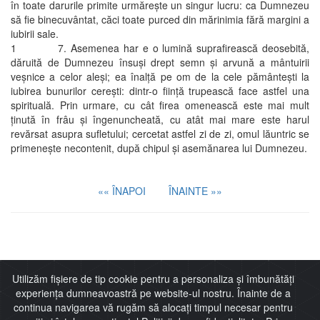
în toate darurile primite urmăreşte un singur lucru: ca Dumnezeu
să fie binecuvântat, căci toate purced din mărinimia fără margini a
iubirii sale.
1 7. Asemenea har e o lumină suprafirească deosebită,
dăruită de Dumnezeu însuşi drept semn şi arvună a mântuirii
veşnice a celor aleşi; ea înalţă pe om de la cele pământeşti la
iubirea bunurilor cereşti: dintr-o fiinţă trupească face astfel una
spirituală. Prin urmare, cu cât firea omenească este mai mult
ţinută în frâu şi îngenuncheată, cu atât mai mare este harul
revărsat asupra sufletului; cercetat astfel zi de zi, omul lăuntric se
primeneşte necontenit, după chipul şi asemănarea lui Dumnezeu.
«« ÎNAPOI
ÎNAINTE »»
Imitaţia lui Cristos
Utilizăm fișiere de tip cookie pentru a personaliza și îmbunătăți
experiența dumneavoastră pe website-ul nostru. Înainte de a
continua navigarea vă rugăm să alocați timpul necesar pentru