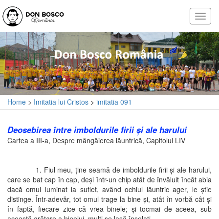
Home
>
Imitatia lui Cristos
>
imitatia 091
Deosebirea între imboldurile firii şi ale harului
Cartea a III-a, Despre mângâierea lăuntrică, Capitolul LIV
1. Fiul meu, ţine seamă de imboldurile firii şi ale harului,
care se bat cap în cap, deşi într-un chip atât de învăluit încât abia
dacă omul luminat la suflet, având ochiul lăuntric ager, le ştie
distinge. Într-adevăr, tot omul trage la bine şi, atât în vorbă cât şi
în faptă, fiecare zice că vrea binele; şi tocmai de aceea, sub
această arătare a binelui, mulţi se lasă înşelaţi.