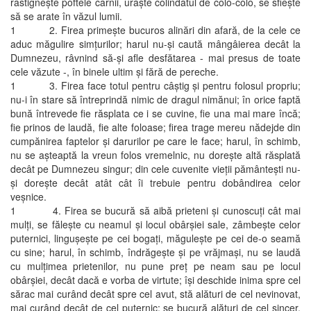
răstigneşte poftele cărnii, urăşte colindatul de colo-colo, se sfieşte
să se arate în văzul lumii.
1 2. Firea primeşte bucuros alinări din afară, de la cele ce
aduc măgulire simţurilor; harul nu-şi caută mângâierea decât la
Dumnezeu, râvnind să-şi afle desfătarea - mai presus de toate
cele văzute -, în binele ultim şi fără de pereche.
1 3. Firea face totul pentru câştig şi pentru folosul propriu;
nu-i în stare să întreprindă nimic de dragul nimănui; în orice faptă
bună întrevede fie răsplata ce i se cuvine, fie una mai mare încă;
fie prinos de laudă, fie alte foloase; firea trage mereu nădejde din
cumpănirea faptelor şi darurilor pe care le face; harul, în schimb,
nu se aşteaptă la vreun folos vremelnic, nu doreşte altă răsplată
decât pe Dumnezeu singur; din cele cuvenite vieţii pământeşti nu-
şi doreşte decât atât cât îi trebuie pentru dobândirea celor
veşnice.
1 4. Firea se bucură să aibă prieteni şi cunoscuţi cât mai
mulţi, se făleşte cu neamul şi locul obârşiei sale, zâmbeşte celor
puternici, linguşeşte pe cei bogaţi, măguleşte pe cei de-o seamă
cu sine; harul, în schimb, îndrăgeşte şi pe vrăjmaşi, nu se laudă
cu mulţimea prietenilor, nu pune preţ pe neam sau pe locul
obârşiei, decât dacă e vorba de virtute; îşi deschide inima spre cel
sărac mai curând decât spre cel avut, stă alături de cel nevinovat,
mai curând decât de cel puternic; se bucură alături de cel sincer,