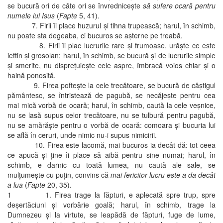
se bucură ori de câte ori se învredniceşte
să sufere ocară pentru
numele lui Isus
(
Fapte
5, 41).
7. Firii îi place huzurul şi tihna trupească; harul, în schimb,
nu poate sta degeaba, ci bucuros se aşterne pe treabă.
8. Firii îi plac lucrurile rare şi frumoase, urăşte ce este
ieftin şi grosolan; harul, în schimb, se bucură şi de lucrurile simple
şi smerite, nu dispreţuieşte cele aspre, îmbracă voios chiar şi o
haină ponosită.
9. Firea pofteşte la cele trecătoare, se bucură de câştigul
pământesc, se întristează de pagubă, se necăjeşte pentru cea
mai mică vorbă de ocară; harul, în schimb, caută la cele veşnice,
nu se lasă supus celor trecătoare, nu se tulbură pentru pagubă,
nu se amărăşte pentru o vorbă de ocară: comoara şi bucuria lui
se află în ceruri, unde nimic nu-i supus nimicirii.
10. Firea este lacomă, mai bucuros ia decât dă: tot ceea
ce apucă şi ţine îi place să aibă pentru sine numai; harul, în
schimb, e darnic cu toată lumea, nu caută ale sale, se
mulţumeşte cu puţin, convins că
mai fericitor lucru este a da decât
a lua
(
Fapte
20, 35).
1 1. Firea trage la făpturi, e aplecată spre trup, spre
deşertăciuni şi vorbărie goală; harul, în schimb, trage la
Dumnezeu şi la virtute, se leapădă de făpturi, fuge de lume,