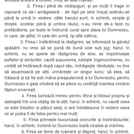
2. Firea-i plină de vicleşuguri, şi pe mulţi îi trage în
capcană ca să-i amăgească - de fapt pe sine însuşi avându-se
până la urmă în vedere; căile harului sunt, în schimb, simple şi
drepte, ocolesc până şi umbra răului, n-au nimic de-a face cu
prefăcătoria, pe toate le îndrumă curat spre slava lui Dumnezeu,
în care, de altfel, în cele din urmă, îşi află odihna.
3. Firea-i îndărătnică la răstignire, se înfiorează la gândul
apăsării, nu vrea să se pună de bună voie sub jug; harul, în
schimb, nu se sperie de răstignirea de sine, se împotriveşte
poftelor şi simţurilor, caută supunerea, iubeşte îngenuncherea, nu
umblă să hotărască după capul său, îndrăgeşte rânduiala, nu ţine
să asuprească pe alţii, urmăreşte un singur lucru: să stea, să
trăiască şi să fie sub mâna preaputernică a lui Dumnezeu; pentru
Dumnezeu e gata oricând să se plece cu umilinţă înaintea oricărei
făpturi omeneşti.
4. Firea lucrează mereu pentru tihna şi folosul propriu şi
aşteaptă într-una câştig de la alţii; harul, în schimb, nu caută ceea
ce este folositor şi plăcut sieşi, ci are întotdeauna în vedere ceea
ce ar putea fi de folos pentru mai mulţi.
5. Firea primeşte bucuroasă onorurile şi închinăciunile;
harul, în schimb, închină lui Dumnezeu toată cinstea şi mărirea.
6. Firea se teme de ruşinare şi dispreţ; harul, în schimb,